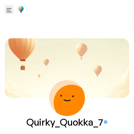
Quirky_Quokka_7